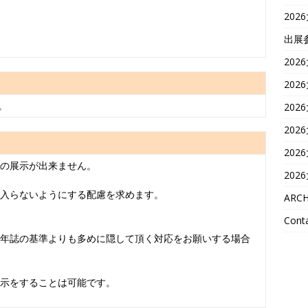
202
出展
202
202
。
202
202
202
の展示が出来ません。
202
入らないようにする配慮を求めます。
ARCH
Conta
年誌の基準よりも多めに隠して頂く対応をお願いする場合
示をすることは可能です。