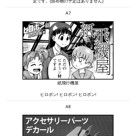
定です。(頒布物の予定はありません)
A7
紙飛行機屋
ヒロポン! ヒロポン! ヒロポン!
A8