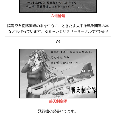
六道輪廻
陸海空自衛隊関連の本を中心に、ときたま太平洋戦争関連の本
なども作っています。ゆる～いミリタリーサークルです(-ω-)/
C9
碧天制空隊
飛行機小説書いてます。