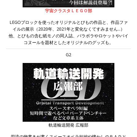
宇宙クラスタＬＥＧＯ部
LEGOブロックを使ったオリジナルとびもの作品と、作品ファ
イルの展示（2020年、2021年と変化なくてすみません...）
他、とびもの含む紙モノの同人誌、パラボラやロケットやバイ
コヌールを題材としたオリジナルのグッズも。
G2
軌道輸送開発 広報部
四流の物書きが書くスペースオペラ短編や懐かしのＰＡＤＶ