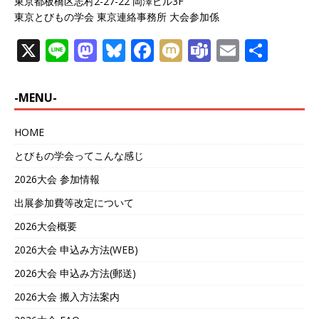
東京都板橋区志村2-27-22 岡澤ビル3F
東京とびもの学会 東京連絡事務所 大会参加係
X
Li
M
Bl
F
M
T
E
共
n
a
u
a
ix
e
m
有
e
st
e
c
i
a
ai
-MENU-
o
s
e
m
l
HOME
d
k
b
s
とびもの学会ってこんな感じ
o
y
o
n
o
2026大会 参加情報
k
出展参加費等改定について
2026大会概要
2026大会 申込み方法(WEB)
2026大会 申込み方法(郵送)
2026大会 搬入方法案内