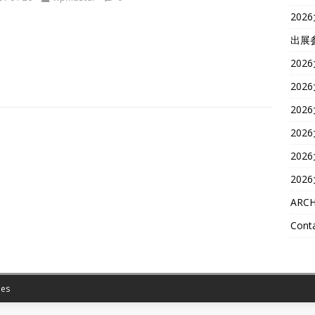
202
出展
202
202
202
202
202
202
ARCH
Conta
es