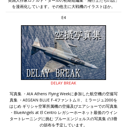
英国人作家ロアルド・ダールの初期短編集「飛行士たちの話」
を漫画化しています。その他主に大戦機のイラストほか。
E4
DELAY BREAK
写真集 ・AtA Athens Flying Weekに参加した航空機の空撮写
真集 ・AEGEAN BLUE F-4ファントムⅡ、ミラージュ2000を
はじめ ギリシャ空軍所属機の空撮及びエアショーでの写真集
・BlueAngels at El Centro レガシーホーネット最後のウイン
タートレーニングに挑む ブルーエンジェルスの写真集 の3冊
の頒布を予定しています。