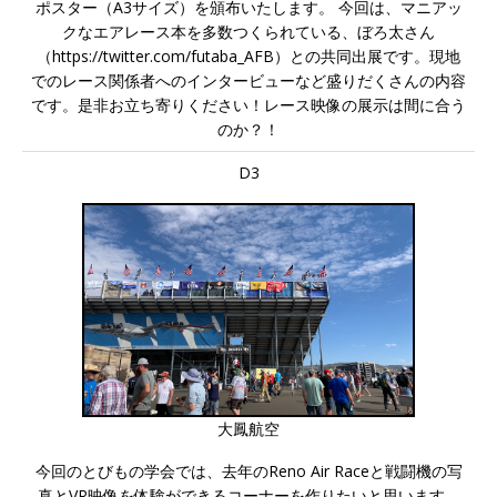
ポスター（A3サイズ）を頒布いたします。 今回は、マニアッ
クなエアレース本を多数つくられている、ぼろ太さん
（https://twitter.com/futaba_AFB）との共同出展です。現地
でのレース関係者へのインタービューなど盛りだくさんの内容
です。是非お立ち寄りください！レース映像の展示は間に合う
のか？！
D3
大鳳航空
今回のとびもの学会では、去年のReno Air Raceと戦闘機の写
真とVR映像を体験ができるコーナーを作りたいと思います。