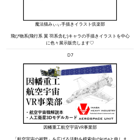
魔法猫みぃぃ手描きイラスト倶楽部
飛び物系(飛行系 翼 羽系含む)キャラの手描きイラストを中心
に色々展示販売します♡
D7
因幡重工航空宇宙VR事業部
「航空宇宙の裾野」を広げる活動を模索中のkiztaと申しま