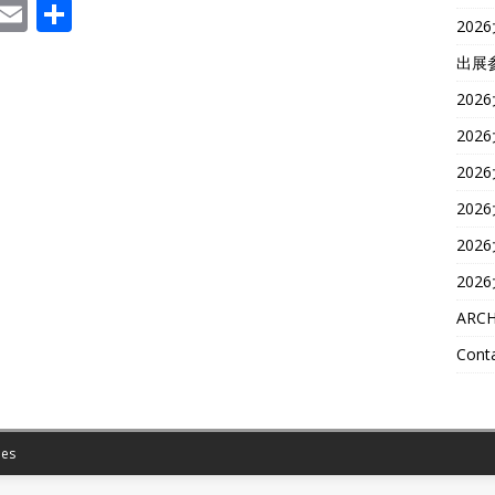
T
E
共
202
e
m
有
出展
a
ai
202
m
l
202
s
202
202
202
202
ARCH
Conta
es