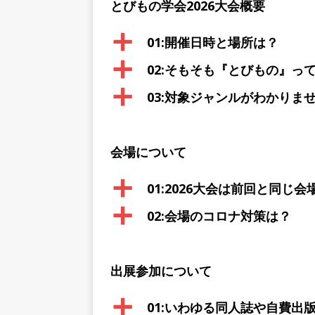
とびもの学会2026大会概要
a
01:開催日時と場所は？
a
02:そもそも『とびもの』っ
a
03:対象ジャンルがわかりま
会場について
a
01:2026大会は前回と同じ会
a
02:会場のコロナ対策は？
出展参加について
a
01:いわゆる同人誌や自費出