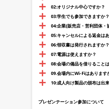
a
02:オリジナル中心ですか？
a
03:学生でも参加できますか
a
04:企業(販売店・営利団体
a
05:キャンセルによる返金は
a
06:領収書は発行されますか
a
07:電源は使えますか？
a
08:会場の備品を借りること
a
09.会場内にWi-Fiはあります
a
10:成人向け製品の頒布は出
プレゼンテーション参加について