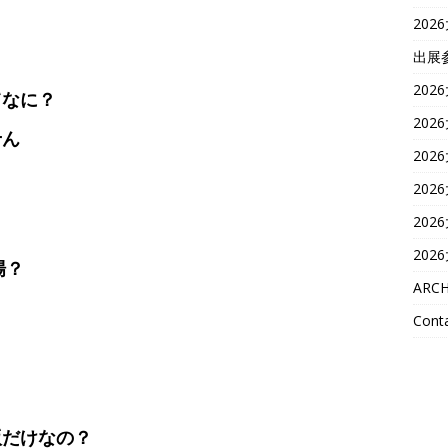
202
出展
202
てなに？
202
せん
202
202
202
202
場？
ARCH
Conta
版だけなの？