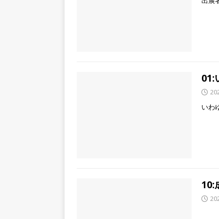
出展
0
20
いわ
1
20