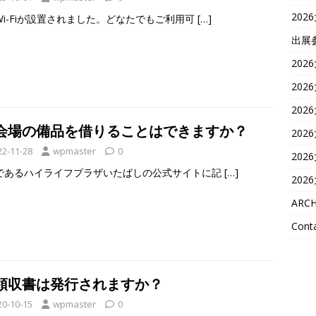
202
Wi-Fiが設置されました。どなたでもご利用可
[…]
出展
202
202
202
8:会場の備品を借りることはできますか？
202
22-11-28
wpmaster
0
202
であるハイライフプラザいたばしの公式サイトに記
[…]
202
ARCH
Conta
:領収書は発行されますか？
20-10-15
wpmaster
0