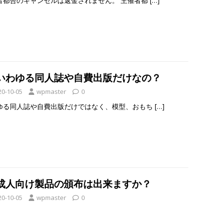
者都合のキャンセルは返金されません。 主催者都
[…]
1:いわゆる同人誌や自費出版だけなの？
20-10-05
wpmaster
0
ゆる同人誌や自費出版だけではなく、模型、おもち
[…]
0:成人向け製品の頒布は出来ますか？
20-10-05
wpmaster
0